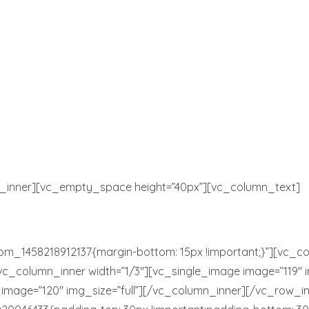
_inner][vc_empty_space height=”40px”][vc_column_text]
m_1458218912137{margin-bottom: 15px !important;}”][vc_co
[vc_column_inner width=”1/3″][vc_single_image image=”119″ i
 image=”120″ img_size=”full”][/vc_column_inner][/vc_row_