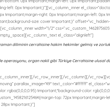
in-bottom: 0px !important;margin-left: 0px !important;paddin
ng-left: 0px !important;}”][vc_column_inner el_class=”docto
 !important;margin-right: 0px !important;margin-left: 0px !
tant;background-size: cover !important;}” offset=”vc_hidde
][vc_column_inner width=”1/2″ css=”.vc_custom_146287560559
_empty_space][vc_column_text el_class=”alignleft”]
aman diliminin cerrahisine hakim hekimler gelmiş ve zorluk 
le operasyonu, organ nakli gibi Türkiye Cerrahisine ulusal 
/vc_column_inner][/vc_row_inner][/vc_column][/vc_row][vc
ving” parallax_image=”49″ text_color=”#ffffff” el_class=”wh
 rgba(0,0,0,0.95) !important;*background-color: rgb(0,0,0)
stom_1458216125464{margin-top: 72px !important;margin-lef
28px !important;}”]