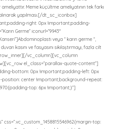
 ameliyattır. Meme küçültme ameliyatının tek farkı
e alınarak yapılması.[/dt_sc_iconbox]
t;padding-right: 0px !important;padding-
=”Karın Germe” iconurl=”9943″
seri”]Abdominoplasti veya “ karın germe “,
arı kasını ve fasyasını sıkılaştırmayı, fazla cilt
vc_row_inner][/vc_column][vc_column
][vc_row el_class=”parallax-quote-content”]
ding-bottom: 0px !important;padding-left: 0px
osition: center !important;background-repeat:
70{padding-top: 6px !important;}”]
” css=”.vc_custom_1458815546962{margin-top: