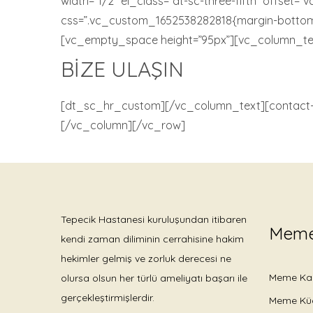
width=”1/2″ el_class=”dt-sc-three-fifth” offset
css=”.vc_custom_1652538282818{margin-bottom: -1
[vc_empty_space height=”95px”][vc_column_text
BIZE ULAŞIN
[dt_sc_hr_custom][/vc_column_text][contact-
[/vc_column][/vc_row]
Tepecik Hastanesi kuruluşundan itibaren
Meme
kendi zaman diliminin cerrahisine hakim
hekimler gelmiş ve zorluk derecesi ne
Meme Kan
olursa olsun her türlü ameliyatı başarı ile
gerçekleştirmişlerdir.
Meme Kü