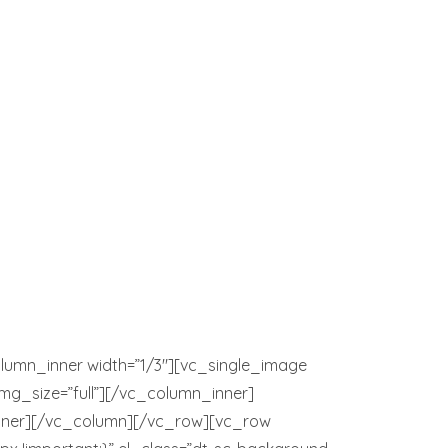
lumn_inner width=”1/3″][vc_single_image
mg_size=”full”][/vc_column_inner]
inner][/vc_column][/vc_row][vc_row