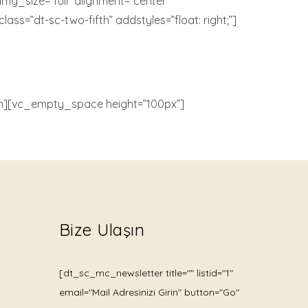
mg_size=”full” alignment=”center”
s=”dt-sc-two-fifth” addstyles=”float: right;”]
n][vc_empty_space height=”100px”]
Bize Ulaşın
[dt_sc_mc_newsletter title="" listid="1"
email="Mail Adresinizi Girin" button="Go"