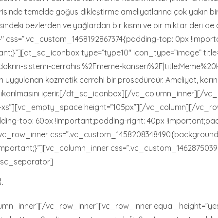
risinde temelde göğüs dikleştirme ameliyatlarına çok yakın bir
sindeki bezlerden ve yağlardan bir kısmı ve bir miktar deri d
 css=”.vc_custom_1458192867374{padding-top: 0px !importan
ant;}”][dt_sc_iconbox type=”type10″ icon_type=”image” title
krin-sistemi-cerrahisi%2Fmeme-kanseri%2F|title:Meme%20Kan
uygulanan kozmetik cerrahi bir prosedürdür. Ameliyat, karın duv
 çıkarılmasını içerir.[/dt_sc_iconbox][/vc_column_inner][/
xs”][vc_empty_space height=”105px”][/vc_column][/vc_row
ng-top: 60px !important;padding-right: 40px !important;pad
][vc_row_inner css=”.vc_custom_1458208348490{background-p
!important;}”][vc_column_inner css=”.vc_custom_14628750399
_sc_separator]
.
mn_inner][/vc_row_inner][vc_row_inner equal_height=”yes