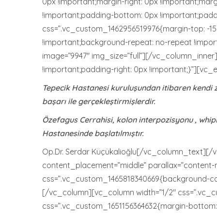
0px !important;margin-right: 0px !important;marg
!important;padding-bottom: 0px !important;paddi
css=”.vc_custom_1462956519976{margin-top: -15px
!important;background-repeat: no-repeat !impor
image=”9947″ img_size=”full”][/vc_column_inner
!important;padding-right: 0px !important;}”][vc
Tepecik Hastanesi kuruluşundan itibaren kendi z
başarı ile gerçekleştirmişlerdir.
Özefagus Cerrahisi, kolon interpozisyonu , whip
Hastanesinde başlatılmıştır.
Op.Dr. Serdar Küçükalioğlu[/vc_column_text][
content_placement=”middle” parallax=”content-mo
css=”.vc_custom_1465818340669{background-color:
[/vc_column][vc_column width=”1/2″ css=”.vc_cu
css=”.vc_custom_1651156364632{margin-bottom: 