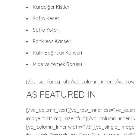
Karaciğer Kistleri
Safra Kesesi
Safra Yolları
Pankreas Kanseri
Kalın Bağırsak Kanseri
Mide ve Yemek Borusu
[/dt_sc_fancy_ul][/vc_column_inner][/vc_row
AS FEATURED IN
[/vc_column_text][vc_row_inner css=”.vc_custo
image=”121″ img_size=”full”][/vc_column_inner]
[vc_column_inner width=”1/3″][vc_single_image