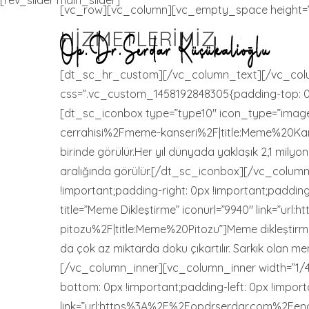
[rev_slider main_slider]
[vc_row][vc_column][vc_empty_space height=”1
HIZMETLERIMIZ
[dt_sc_hr_custom][/vc_column_text][/vc_col
css=”.vc_custom_1458192848305{padding-top: 0px 
[dt_sc_iconbox type=”type10″ icon_type=”image”
cerrahisi%2Fmeme-kanseri%2F|title:Meme%20Kanse
birinde görülür.Her yıl dünyada yaklaşık 2,1 mily
aralığında görülür.[/dt_sc_iconbox][/vc_colum
!important;padding-right: 0px !important;paddin
title=”Meme Dikleştirme” iconurl=”9940″ link=”
pitozu%2F|title:Meme%20Pitozu”]Meme dikleştirme 
da çok az miktarda doku çıkartılır. Sarkık olan m
[/vc_column_inner][vc_column_inner width=”1/4
bottom: 0px !important;padding-left: 0px !impor
link=”url:https%3A%2F%2Fopdrserdar.com%2F