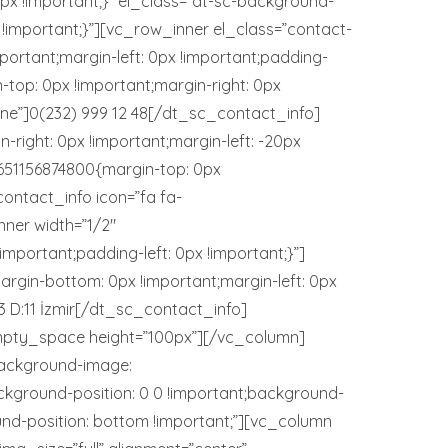
x !important;}” el_class=”dt-sc-background-
!important;}”][vc_row_inner el_class=”contact-
ortant;margin-left: 0px !important;padding-
-top: 0px !important;margin-right: 0px
one”]0(232) 999 12 48[/dt_sc_contact_info]
ight: 0px !important;margin-left: -20px
1651156874800{margin-top: 0px
contact_info icon=”fa fa-
ner width=”1/2″
mportant;padding-left: 0px !important;}”]
rgin-bottom: 0px !important;margin-left: 0px
3 D:11 İzmir[/dt_sc_contact_info]
pty_space height=”100px”][/vc_column]
background-image:
kground-position: 0 0 !important;background-
ound-position: bottom !important;”][vc_column