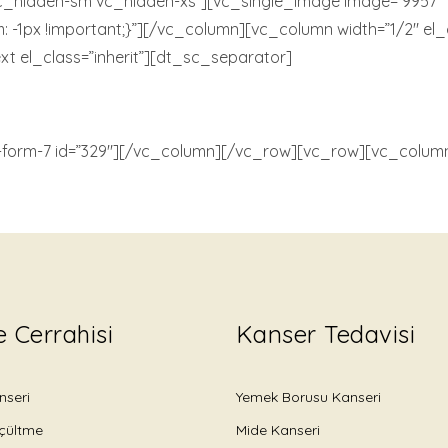
=”vc_hidden-sm vc_hidden-xs”][vc_single_image image=”9957″ i
px !important;}”][/vc_column][vc_column width=”1/2″ el_clas
 el_class=”inherit”][dt_sc_separator]
form-7 id=”329″][/vc_column][/vc_row][vc_row][vc_colum
 Cerrahisi
Kanser Tedavisi
seri
Yemek Borusu Kanseri
çültme
Mide Kanseri