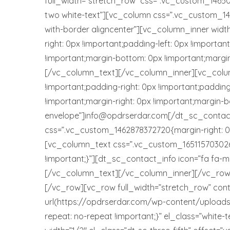
full_width=”stretch_row” css=”.vc_custom_14650
two white-text”][vc_column css=”.vc_custom_145
with-border aligncenter”][vc_column_inner width
right: 0px !important;padding-left: 0px !import
!important;margin-bottom: 0px !important;margin
[/vc_column_text][/vc_column_inner][vc_column
!important;padding-right: 0px !important;paddi
!important;margin-right: 0px !important;margin-b
envelope”]info@opdrserdar.com[/dt_sc_contact
css=”.vc_custom_1462878372720{margin-right: 0px 
[vc_column_text css=”.vc_custom_1651157030268{
!important;}”][dt_sc_contact_info icon=”fa fa-m
[/vc_column_text][/vc_column_inner][/vc_row
[/vc_row][vc_row full_width=”stretch_row” co
url(https://opdrserdar.com/wp-content/uploads
repeat: no-repeat !important;}” el_class=”white-