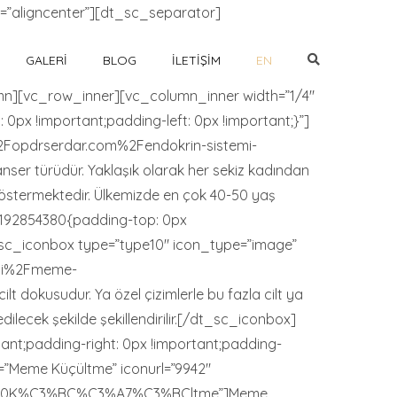
”aligncenter”][dt_sc_separator]
GALERI
BLOG
İLETIŞIM
EN
][vc_row_inner][vc_column_inner width=”1/4″
px !important;padding-left: 0px !important;}”]
F%2Fopdrserdar.com%2Fendokrin-sistemi-
er türüdür. Yaklaşık olarak her sekiz kadından
 göstermektedir. Ülkemizde en çok 40-50 yaş
8192854380{padding-top: 0px
t_sc_iconbox type=”type10″ icon_type=”image”
hisi%2Fmeme-
 dokusudur. Ya özel çizimlerle bu fazla cilt ya
lecek şekilde şekillendirilir.[/dt_sc_iconbox]
nt;padding-right: 0px !important;padding-
e=”Meme Küçültme” iconurl=”9942″
Meme%20K%C3%BC%C3%A7%C3%BCltme”]Meme