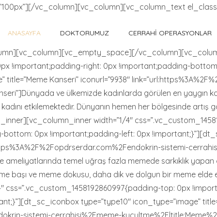
00px”][/vc_column][vc_column][vc_column_text el_class=
ANASAYFA
DOKTORUMUZ
CERRAHI OPERASYONLAR
umn][vc_column][vc_empty_space][/vc_column][vc_column
!important;padding-right: 0px !important;padding-bottom: 0
 title=”Meme Kanseri” iconurl=”9938″ link=”url:https%3A%2
ri”]Dünyada ve ülkemizde kadınlarda görülen en yaygın kans
on kadını etkilemektedir. Dünyanın hemen her bölgesinde artış
n_inner][vc_column_inner width=”1/4″ css=”.vc_custom_145
g-bottom: 0px !important;padding-left: 0px !important;}”][d
url:https%3A%2F%2Fopdrserdar.com%2Fendokrin-sistemi-cerra
ameliyatlarında temel uğraş fazla memede sarkıklık yapan cilt
eme başı ve meme dokusu, daha dik ve dolgun bir meme elde edi
″ css=”.vc_custom_1458192860997{padding-top: 0px !importa
tant;}”][dt_sc_iconbox type=”type10″ icon_type=”image” titl
endokrin-sistemi-cerrahisi%2Fmeme-kucultme%2F|title: