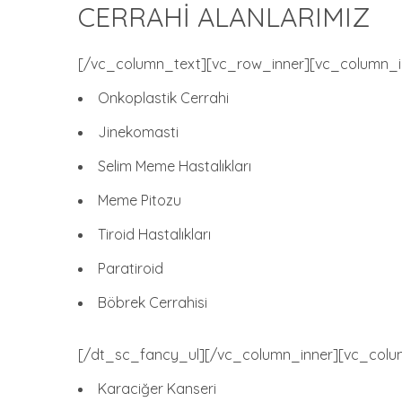
CERRAHI ALANLARIMIZ
[/vc_column_text][vc_row_inner][vc_column_inne
Onkoplastik Cerrahi
Jinekomasti
Selim Meme Hastalıkları
Meme Pitozu
Tiroid Hastalıkları
Paratiroid
Böbrek Cerrahisi
[/dt_sc_fancy_ul][/vc_column_inner][vc_column
Karaciğer Kanseri