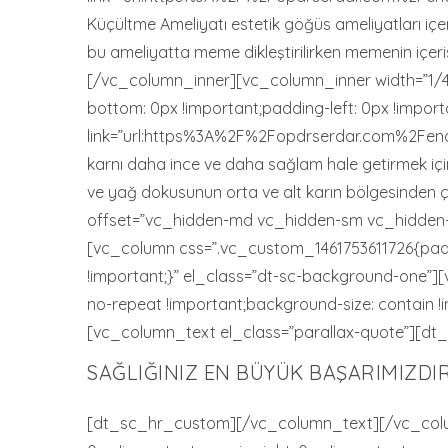
Küçültme Ameliyatı estetik göğüs ameliyatları içe
bu ameliyatta meme dikleştirilirken memenin içeri
[/vc_column_inner][vc_column_inner width=”1/4″
bottom: 0px !important;padding-left: 0px !import
link=”url:https%3A%2F%2Fopdrserdar.com%2Fendo
karnı daha ince ve daha sağlam hale getirmek için 
ve yağ dokusunun orta ve alt karın bölgesinden
offset=”vc_hidden-md vc_hidden-sm vc_hidden-
[vc_column css=”.vc_custom_1461753611726{paddi
!important;}” el_class=”dt-sc-background-one”
no-repeat !important;background-size: contain 
[vc_column_text el_class=”parallax-quote”][dt
SAĞLIĞINIZ EN BÜYÜK BAŞARIMIZDIR
[dt_sc_hr_custom][/vc_column_text][/vc_colu