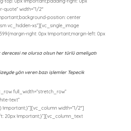
g-top: 0px !important;padding-right: 0px
r-quote” width=”1/2″
important;background-position: center
n-sm vc_hidden-xs”][vc_single_image
9{margin-right: 0px !important;margin-left: 0px
derecesi ne olursa olsun her türlü ameliyatı
düzeyde yön veren bazı işlemler Tepecik
_row full_width=”stretch_row”
ite-text”
 !important;}”][vc_column width=”1/2″]
t: 20px !important;}”][vc_column_text